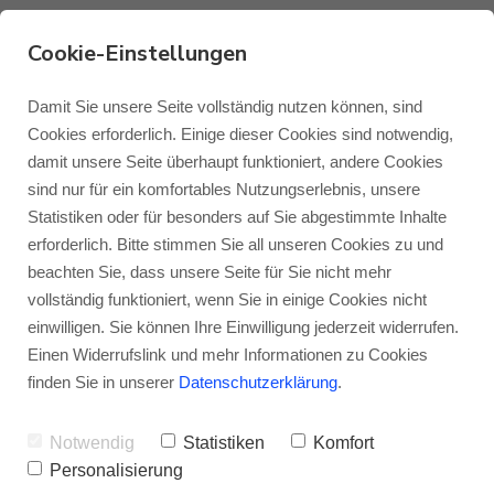
Cookie-Einstellungen
53113 Bonn - FME HiFi
Damit Sie unsere Seite vollständig nutzen können, sind
Cookies erforderlich. Einige dieser Cookies sind notwendig,
damit unsere Seite überhaupt funktioniert, andere Cookies
Monitor Audio
Blog Monitor Audio
FME HiFi - Individuelle
sind nur für ein komfortables Nutzungserlebnis, unsere
Statistiken oder für besonders auf Sie abgestimmte Inhalte
Beratung und über 30 Jahre
Monitor Audio Custom Install
Blog Roksan
erforderlich. Bitte stimmen Sie all unseren Cookies zu und
Kompetenz
beachten Sie, dass unsere Seite für Sie nicht mehr
vollständig funktioniert, wenn Sie in einige Cookies nicht
Roksan
Blog Blok
Ob Sie sich für eine neue HiFi-Anlage
einwilligen. Sie können Ihre Einwilligung jederzeit widerrufen.
interessieren oder Ihre HiFi-Schätzchen
Einen Widerrufslink und mehr Informationen zu Cookies
Blok
finden Sie in unserer
Datenschutzerklärung
.
reparieren oder restaurieren lassen
möchten: Bei den Spezialisten von FME in
Notwendig
Statistiken
Komfort
Personalisierung
Bonn sind Sie immer an der richtigen