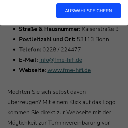
Adresse.
AUSWAHL SPEICHERN
Eckdaten FME HiFi
Straße & Hausnummer:
Kaiserstraße 9
Postleitzahl und Ort:
53113 Bonn
Telefon:
0228 / 224477
E-Mail:
info@fme-hifi.de
Webseite:
www.fme-hifi.de
Möchten Sie sich selbst davon
überzeugen? Mit einem Klick auf das Logo
kommen Sie direkt zur Webseite mit der
Möglichkeit zur Terminvereinbarung vor