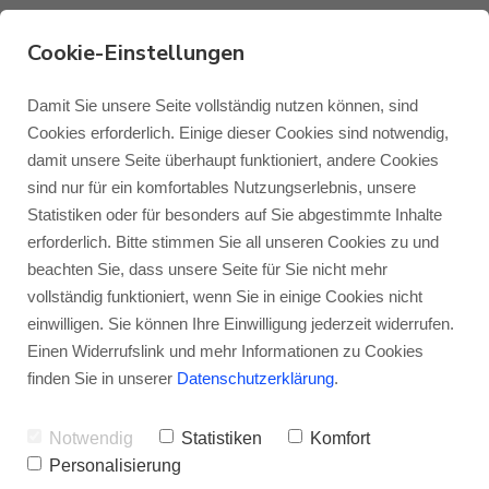
Cookie-Einstellungen
88131 Lindau - BLANK
Damit Sie unsere Seite vollständig nutzen können, sind
Cookies erforderlich. Einige dieser Cookies sind notwendig,
Audio & Video
damit unsere Seite überhaupt funktioniert, andere Cookies
Monitor Audio
Blog Monitor Audio
sind nur für ein komfortables Nutzungserlebnis, unsere
Statistiken oder für besonders auf Sie abgestimmte Inhalte
BLANK Audio & Video - Der
Monitor Audio Custom Install
Blog Roksan
erforderlich. Bitte stimmen Sie all unseren Cookies zu und
Bodensee hat einfach so viel
beachten Sie, dass unsere Seite für Sie nicht mehr
vollständig funktioniert, wenn Sie in einige Cookies nicht
mehr zu bieten
Roksan
Blog Blok
einwilligen. Sie können Ihre Einwilligung jederzeit widerrufen.
Einen Widerrufslink und mehr Informationen zu Cookies
Lindau ist nicht nur nah am Bodensee
Blok
finden Sie in unserer
Datenschutzerklärung
.
gelegen (der für sich genommen schon eine
Reise wert ist), sondern auch die Firma
Notwendig
Statistiken
Komfort
Personalisierung
BLANK Audio & Video hat dort ihren Sitz -