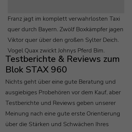
600 Millimeter Höhe mit 4 Böden –
Sie das Problem – im Sinne des Wortes –
Blok STAX 600
ruckzuck im Griff. Alles Glasböden haben
Franz jagt im komplett verwahrlosten Taxi
600 Millimeter Höhe mit 3 Böden –
eine Ausfräsung, durch die Sie die Kabel
quer durch Bayern. Zwölf Boxkämpfer jagen
Blok STAX 600X
schnell gebändigt und sauber durch das
Viktor quer über den großen Sylter Deich.
810 Millimeter Höhe mit 5 Böden –
Rack geführt bekommen.
Vogel Quax zwickt Johnys Pferd Bim.
Testberichte & Reviews zum
Blok STAX 810
Blok STAX 960
810 Millimeter Höhe mit 4 Böden –
Blok STAX 810X
Nichts geht über eine gute Beratung und
960 Millimeter Höhe mit 5 Böden –
ausgiebiges Probehören vor dem Kauf, aber
Blok STAX 960X
Testberichte und Reviews geben unserer
Meinung nach eine gute erste Orientierung
über die Stärken und Schwächen Ihres