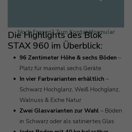
Noch Fragen? Zum Kontaktformular
Die Highlights des Blok
STAX 960 im Überblick:
96 Zentimeter Höhe & sechs Böden
–
Platz für maximal sechs Geräte
In vier Farbvarianten erhältlich
–
Schwarz Hochglanz, Weiß Hochglanz,
Walnuss & Eiche Natur
Zwei Glasvarianten zur Wahl
– Böden
in Schwarz oder als satiniertes Glas
Jeder Boden mit 40 kg belastbar
–