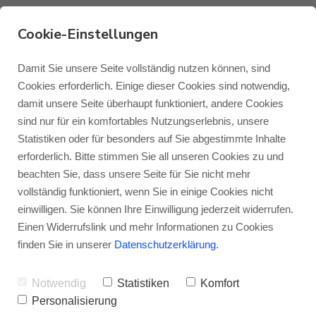
Cookie-Einstellungen
Damit Sie unsere Seite vollständig nutzen können, sind
Blok STAX 960
Cookies erforderlich. Einige dieser Cookies sind notwendig,
damit unsere Seite überhaupt funktioniert, andere Cookies
Monitor Audio
Blog Monitor Audio
Das ultimative HiFi-Rack
- Das Blok STAX
sind nur für ein komfortables Nutzungserlebnis, unsere
960 ist die größte Version aus dem STAX-
Statistiken oder für besonders auf Sie abgestimmte Inhalte
Monitor Audio Custom Install
Blog Roksan
erforderlich. Bitte stimmen Sie all unseren Cookies zu und
Sortiment. Mit einer Höhe von 960
beachten Sie, dass unsere Seite für Sie nicht mehr
Millimetern steht Platz für maximal sechs
vollständig funktioniert, wenn Sie in einige Cookies nicht
Roksan
Blog Blok
Geräte bereit und es lassen sich somit auch
einwilligen. Sie können Ihre Einwilligung jederzeit widerrufen.
Einen Widerrufslink und mehr Informationen zu Cookies
ausgewachsene
Blok
finden Sie in unserer
Datenschutzerklärung
.
Vor-/Endstufenkombinationen elegant
Notwendig
Statistiken
Komfort
unterbringen. Und natürlich haben Sie die
Personalisierung
Auswahl aus vier verschiedenen