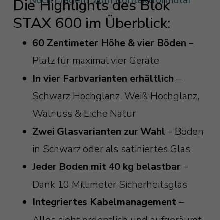
Noch Fragen? Zum Kontaktformular
Die Highlights des Blok
STAX 600 im Überblick:
60 Zentimeter Höhe & vier Böden
–
Platz für maximal vier Geräte
In vier Farbvarianten erhältlich
–
Schwarz Hochglanz, Weiß Hochglanz,
Walnuss & Eiche Natur
Zwei Glasvarianten zur Wahl
– Böden
in Schwarz oder als satiniertes Glas
Jeder Boden mit 40 kg belastbar
–
Dank 10 Millimeter Sicherheitsglas
Integriertes Kabelmanagement
–
Alles sieht ordentlich und aufgeräumt