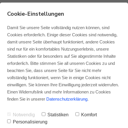
Cookie-Einstellungen
Damit Sie unsere Seite vollständig nutzen können, sind
Blok STAX 600
Cookies erforderlich. Einige dieser Cookies sind notwendig,
damit unsere Seite überhaupt funktioniert, andere Cookies
Monitor Audio
Blog Monitor Audio
Die perfekte Höhe
- Das Blok STAX 600 ist
sind nur für ein komfortables Nutzungserlebnis, unsere
die mittelhohe Version aus dem STAX-
Statistiken oder für besonders auf Sie abgestimmte Inhalte
Monitor Audio Custom Install
Blog Roksan
erforderlich. Bitte stimmen Sie all unseren Cookies zu und
Sortiment. Mit einer Höhe von 600
beachten Sie, dass unsere Seite für Sie nicht mehr
Millimetern steht Platz für maximal vier
vollständig funktioniert, wenn Sie in einige Cookies nicht
Roksan
Blog Blok
Geräte bereit. Und natürlich haben Sie
einwilligen. Sie können Ihre Einwilligung jederzeit widerrufen.
Einen Widerrufslink und mehr Informationen zu Cookies
Auswahl aus vier verschiedenen
Blok
finden Sie in unserer
Datenschutzerklärung
.
Farbausführungen und zwei
Notwendig
Statistiken
Komfort
unterschiedlichen Glasvarianten.
Personalisierung