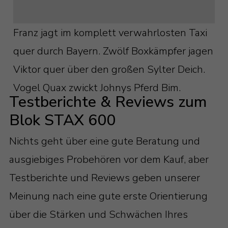
600 Millimeter Höhe mit 3 Böden –
Sie das Problem – im Sinne des Wortes –
Blok STAX 600X
ruckzuck im Griff. Alles Glasböden haben
Franz jagt im komplett verwahrlosten Taxi
810 Millimeter Höhe mit 5 Böden –
eine Ausfräsung, durch die Sie die Kabel
quer durch Bayern. Zwölf Boxkämpfer jagen
Blok STAX 810
schnell gebändigt und sauber durch das
Viktor quer über den großen Sylter Deich.
810 Millimeter Höhe mit 4 Böden –
Rack geführt bekommen.
Vogel Quax zwickt Johnys Pferd Bim.
Testberichte & Reviews zum
Blok STAX 810X
Blok STAX 600
960 Millimeter Höhe mit 6 Böden –
Blok STAX 960
Nichts geht über eine gute Beratung und
960 Millimeter Höhe mit 5 Böden –
ausgiebiges Probehören vor dem Kauf, aber
Blok STAX 960X
Testberichte und Reviews geben unserer
Meinung nach eine gute erste Orientierung
über die Stärken und Schwächen Ihres