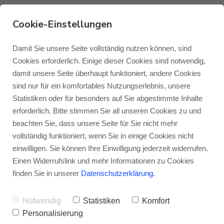
Cookie-Einstellungen
Wir präsentieren die
Damit Sie unsere Seite vollständig nutzen können, sind
Cookies erforderlich. Einige dieser Cookies sind notwendig,
Visions of Sound
damit unsere Seite überhaupt funktioniert, andere Cookies
Monitor Audio
Blog Monitor Audio
sind nur für ein komfortables Nutzungserlebnis, unsere
Empfehlung des Monats
Statistiken oder für besonders auf Sie abgestimmte Inhalte
Monitor Audio Custom Install
Blog Roksan
erforderlich. Bitte stimmen Sie all unseren Cookies zu und
April!
beachten Sie, dass unsere Seite für Sie nicht mehr
vollständig funktioniert, wenn Sie in einige Cookies nicht
Roksan
Blog Blok
VON
JENS RAGENOW
17.04.2025
einwilligen. Sie können Ihre Einwilligung jederzeit widerrufen.
Einen Widerrufslink und mehr Informationen zu Cookies
Seit fast fünf Jahrzehnten prägen Yello mit
Blok
finden Sie in unserer
Datenschutzerklärung
.
ihrem unverwechselbaren Sound aus
Notwendig
Statistiken
Komfort
Synthesizern, organischen Klängen und
Personalisierung