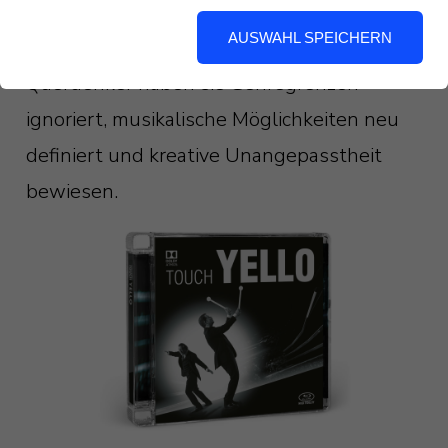
dem Gesang von Dieter Meier die
AUSWAHL SPEICHERN
elektronische Musik. Als stilistische
Querdenker haben sie Genregrenzen
ignoriert, musikalische Möglichkeiten neu
definiert und kreative Unangepasstheit
bewiesen.