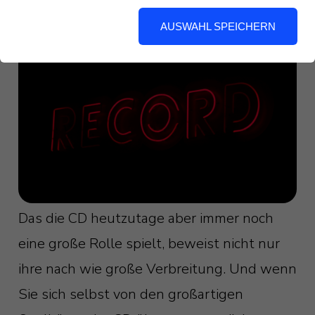
Tidal und Co. oder eben über die gute alte
Schallplatte.
AUSWAHL SPEICHERN
Das die CD heutzutage aber immer noch
eine große Rolle spielt, beweist nicht nur
ihre nach wie große Verbreitung. Und wenn
Sie sich selbst von den großartigen