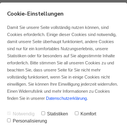
Cookie-Einstellungen
For the record: Warum
Damit Sie unsere Seite vollständig nutzen können, sind
Cookies erforderlich. Einige dieser Cookies sind notwendig,
CDs kaufen auch heute
damit unsere Seite überhaupt funktioniert, andere Cookies
Monitor Audio
Blog Monitor Audio
sind nur für ein komfortables Nutzungserlebnis, unsere
noch eine gute Idee ist
Statistiken oder für besonders auf Sie abgestimmte Inhalte
Monitor Audio Custom Install
Blog Roksan
erforderlich. Bitte stimmen Sie all unseren Cookies zu und
VON
JENS RAGENOW
29.04.2024
beachten Sie, dass unsere Seite für Sie nicht mehr
vollständig funktioniert, wenn Sie in einige Cookies nicht
Roksan
Blog Blok
einwilligen. Sie können Ihre Einwilligung jederzeit widerrufen.
Heutzutage (wir meinen das Jahr 2024) gibt
Einen Widerrufslink und mehr Informationen zu Cookies
es eigentlich nur noch zwei Wege, Musik zu
Blok
finden Sie in unserer
Datenschutzerklärung
.
hören. Entweder schnell und einfach über
Notwendig
Statistiken
Komfort
Musikstreamingdienste wie Spotify, Deezer,
Personalisierung