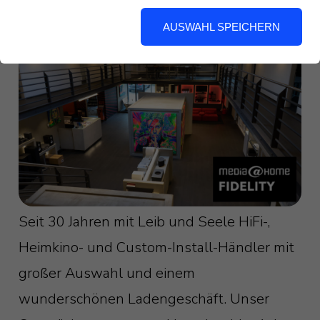
können.
Fidelity Acker & Buck OHG
in
Rellingen bei Hamburg!
AUSWAHL SPEICHERN
Seit 30 Jahren mit Leib und Seele HiFi-,
Heimkino- und Custom-Install-Händler mit
großer Auswahl und einem
wunderschönen Ladengeschäft. Unser