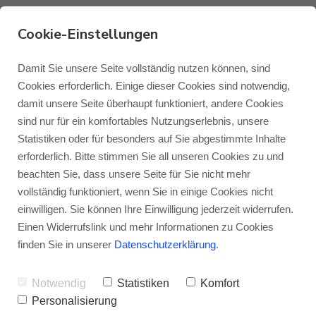
Cookie-Einstellungen
Fachhändlerinterview
Damit Sie unsere Seite vollständig nutzen können, sind
Cookies erforderlich. Einige dieser Cookies sind notwendig,
mit Fidelity aus
damit unsere Seite überhaupt funktioniert, andere Cookies
Monitor Audio
Blog Monitor Audio
sind nur für ein komfortables Nutzungserlebnis, unsere
Rellingen
Statistiken oder für besonders auf Sie abgestimmte Inhalte
Monitor Audio Custom Install
Blog Roksan
erforderlich. Bitte stimmen Sie all unseren Cookies zu und
VON
JENS RAGENOW
18.02.2022
beachten Sie, dass unsere Seite für Sie nicht mehr
vollständig funktioniert, wenn Sie in einige Cookies nicht
Roksan
Blog Blok
einwilligen. Sie können Ihre Einwilligung jederzeit widerrufen.
Wie tickt der engagierte und motivierte
Einen Widerrufslink und mehr Informationen zu Cookies
HiFi-Fachhändler von heute? Diese Frage
Blok
finden Sie in unserer
Datenschutzerklärung
.
haben wir erst uns selbst, und dann denen
Notwendig
Statistiken
Komfort
gestellt, die sie viel besser beantworten
Personalisierung