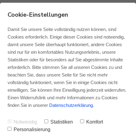
Cookie-Einstellungen
Fachhändlerinterview
Damit Sie unsere Seite vollständig nutzen können, sind
Cookies erforderlich. Einige dieser Cookies sind notwendig,
mit Euphonia aus Köln
damit unsere Seite überhaupt funktioniert, andere Cookies
Monitor Audio
Blog Monitor Audio
sind nur für ein komfortables Nutzungserlebnis, unsere
Statistiken oder für besonders auf Sie abgestimmte Inhalte
VON
JENS RAGENOW
17.12.2021
Monitor Audio Custom Install
Blog Roksan
erforderlich. Bitte stimmen Sie all unseren Cookies zu und
beachten Sie, dass unsere Seite für Sie nicht mehr
Gibt es es noch qualifizierte und motivierte
vollständig funktioniert, wenn Sie in einige Cookies nicht
Roksan
Blog Blok
HiFi-Fachhändler in Deutschland? Aber ja!
einwilligen. Sie können Ihre Einwilligung jederzeit widerrufen.
Einen Widerrufslink und mehr Informationen zu Cookies
Und einen davon wollen wir Ihnen heute
Blok
finden Sie in unserer
Datenschutzerklärung
.
vorstellen: Im Fachhändlerinterview mit
Notwendig
Statistiken
Komfort
Euphonia aus Köln. Unser
Personalisierung
Gesprächspartner Robin Müller, Inhaber